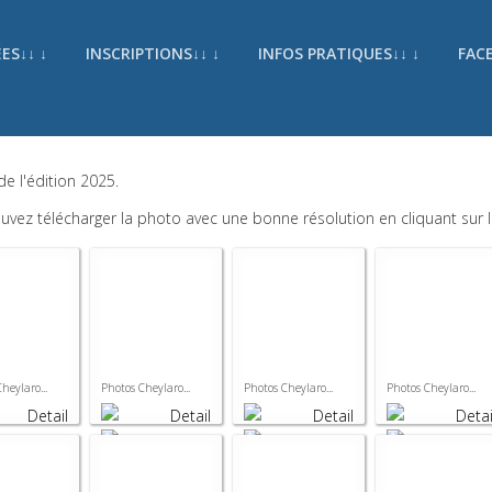
ES↓↓ ↓
INSCRIPTIONS↓↓ ↓
INFOS PRATIQUES↓↓ ↓
FAC
e l'édition 2025.
uvez télécharger la photo avec une bonne résolution en cliquant sur
heylaro...
Photos Cheylaro...
Photos Cheylaro...
Photos Cheylaro...