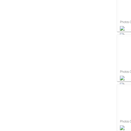
Photos C
Photos C
Photos C