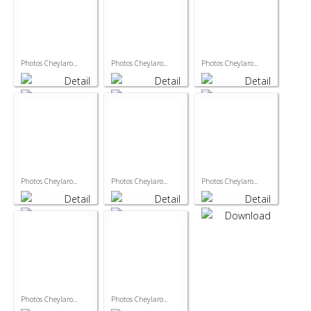
Photos Cheylaro...
Photos Cheylaro...
Photos Cheylaro...
Photos Cheylaro...
Photos Cheylaro...
Photos Cheylaro...
Photos Cheylaro...
Photos Cheylaro...