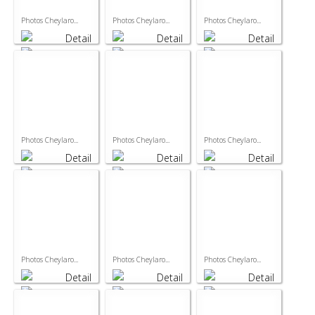
Photos Cheylaro...
Photos Cheylaro...
Photos Cheylaro...
Photos Cheylaro...
Photos Cheylaro...
Photos Cheylaro...
Photos Cheylaro...
Photos Cheylaro...
Photos Cheylaro...